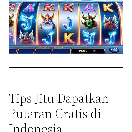
Tips Jitu Dapatkan
Putaran Gratis di
Indonesia