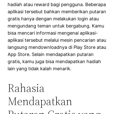
hadiah atau reward bagi pengguna. Beberapa
aplikasi tersebut bahkan memberikan putaran
gratis hanya dengan melakukan login atau
mengundang teman untuk bergabung. Kamu
bisa mencari informasi mengenai aplikasi-
aplikasi tersebut melalui mesin pencarian atau
langsung mendownloadnya di Play Store atau
App Store. Selain mendapatkan putaran
gratis, kamu juga bisa mendapatkan hadiah
lain yang tidak kalah menarik.
Rahasia
Mendapatkan