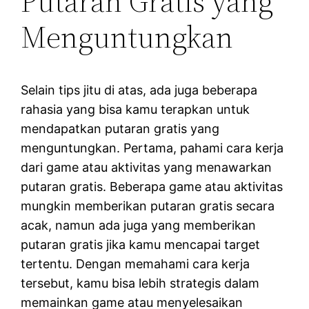
Putaran Gratis yang
Menguntungkan
Selain tips jitu di atas, ada juga beberapa
rahasia yang bisa kamu terapkan untuk
mendapatkan putaran gratis yang
menguntungkan. Pertama, pahami cara kerja
dari game atau aktivitas yang menawarkan
putaran gratis. Beberapa game atau aktivitas
mungkin memberikan putaran gratis secara
acak, namun ada juga yang memberikan
putaran gratis jika kamu mencapai target
tertentu. Dengan memahami cara kerja
tersebut, kamu bisa lebih strategis dalam
memainkan game atau menyelesaikan