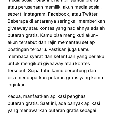
atau perusahaan memiliki akun media sosial,
seperti Instagram, Facebook, atau Twitter.
Beberapa di antaranya seringkali memberikan
giveaway atau kontes yang hadiahnya adalah
putaran gratis. Kamu bisa mengikuti akun-
akun tersebut dan rajin memantau setiap
postingan terbaru. Pastikan juga kamu
membaca syarat dan ketentuan yang berlaku
untuk mengikuti giveaway atau kontes
tersebut. Siapa tahu kamu beruntung dan
bisa mendapatkan putaran gratis yang kamu
inginkan.
Kedua, manfaatkan aplikasi penghasil
putaran gratis. Saat ini, ada banyak aplikasi
yang menawarkan putaran gratis sebagai