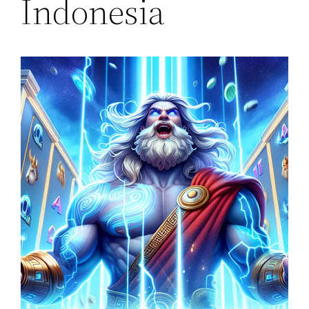
Indonesia