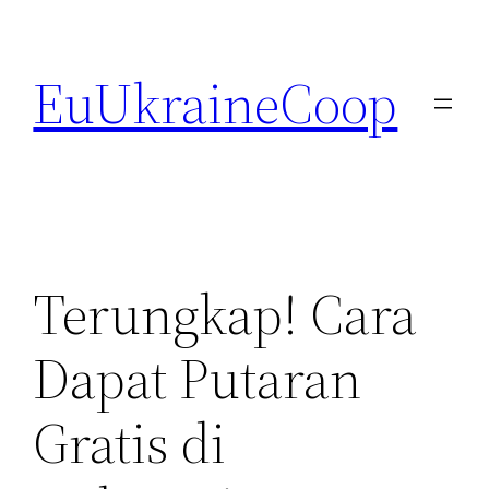
Skip
to
EuUkraineCoop
content
Terungkap! Cara
Dapat Putaran
Gratis di