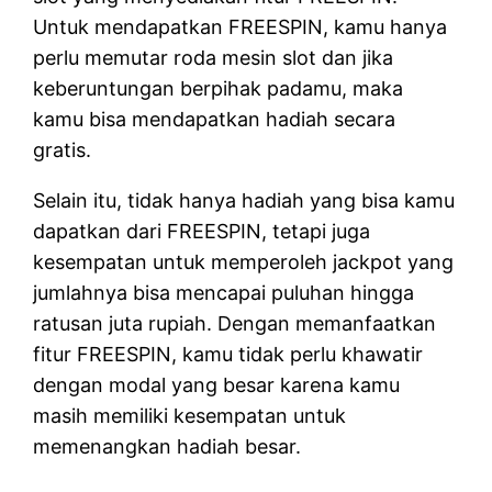
Untuk mendapatkan FREESPIN, kamu hanya
perlu memutar roda mesin slot dan jika
keberuntungan berpihak padamu, maka
kamu bisa mendapatkan hadiah secara
gratis.
Selain itu, tidak hanya hadiah yang bisa kamu
dapatkan dari FREESPIN, tetapi juga
kesempatan untuk memperoleh jackpot yang
jumlahnya bisa mencapai puluhan hingga
ratusan juta rupiah. Dengan memanfaatkan
fitur FREESPIN, kamu tidak perlu khawatir
dengan modal yang besar karena kamu
masih memiliki kesempatan untuk
memenangkan hadiah besar.