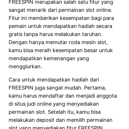
FREESPIN merupakan salah satu fitur yang
sangat menarik dari permainan slot online.
Fitur ini memberikan kesempatan bagi para
pemain untuk mendapatkan hadiah secara
gratis tanpa harus melakukan taruhan.
Dengan hanya memutar roda mesin slot,
kamu bisa meraih kesempatan besar untuk
mendapatkan kemenangan yang
menggiurkan.
Cara untuk mendapatkan hadiah dari
FREESPIN juga sangat mudah. Pertama,
kamu harus mendaftar dan menjadi anggota
di situs judi online yang menyediakan
permainan slot. Setelah itu, kamu bisa
melakukan deposit dan memilih permainan
slot yang menyediakan fitur FREESPIN.