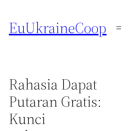
Skip
to
EuUkraineCoop
content
Rahasia Dapat
Putaran Gratis:
Kunci