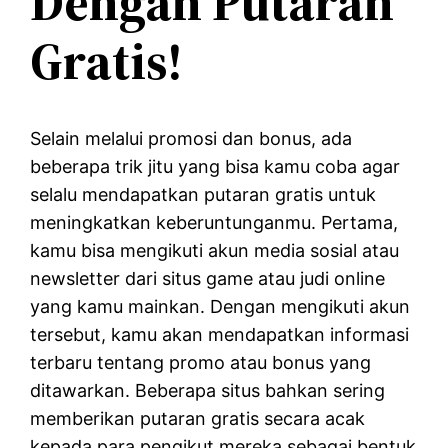
Dengan Putaran
Gratis!
Selain melalui promosi dan bonus, ada
beberapa trik jitu yang bisa kamu coba agar
selalu mendapatkan putaran gratis untuk
meningkatkan keberuntunganmu. Pertama,
kamu bisa mengikuti akun media sosial atau
newsletter dari situs game atau judi online
yang kamu mainkan. Dengan mengikuti akun
tersebut, kamu akan mendapatkan informasi
terbaru tentang promo atau bonus yang
ditawarkan. Beberapa situs bahkan sering
memberikan putaran gratis secara acak
kepada para pengikut mereka sebagai bentuk