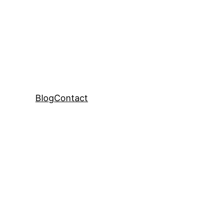
Blog
Contact