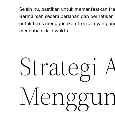
Selain itu, pastikan untuk memanfaatkan f
Bermainlah secara perlahan dan perhatikan
untuk terus menggunakan freespin yang anda 
mencoba di lain waktu.
Strategi
Menggun