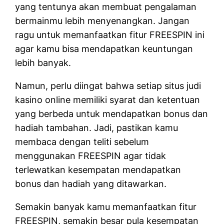
yang tentunya akan membuat pengalaman
bermainmu lebih menyenangkan. Jangan
ragu untuk memanfaatkan fitur FREESPIN ini
agar kamu bisa mendapatkan keuntungan
lebih banyak.
Namun, perlu diingat bahwa setiap situs judi
kasino online memiliki syarat dan ketentuan
yang berbeda untuk mendapatkan bonus dan
hadiah tambahan. Jadi, pastikan kamu
membaca dengan teliti sebelum
menggunakan FREESPIN agar tidak
terlewatkan kesempatan mendapatkan
bonus dan hadiah yang ditawarkan.
Semakin banyak kamu memanfaatkan fitur
FREESPIN, semakin besar pula kesempatan