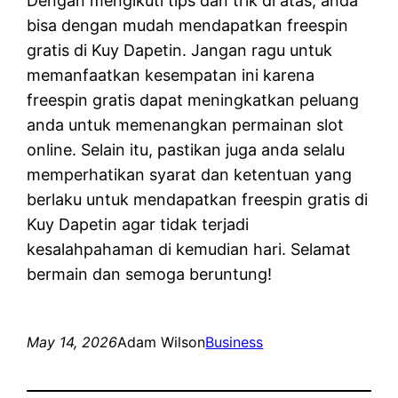
Dengan mengikuti tips dan trik di atas, anda
bisa dengan mudah mendapatkan freespin
gratis di Kuy Dapetin. Jangan ragu untuk
memanfaatkan kesempatan ini karena
freespin gratis dapat meningkatkan peluang
anda untuk memenangkan permainan slot
online. Selain itu, pastikan juga anda selalu
memperhatikan syarat dan ketentuan yang
berlaku untuk mendapatkan freespin gratis di
Kuy Dapetin agar tidak terjadi
kesalahpahaman di kemudian hari. Selamat
bermain dan semoga beruntung!
May 14, 2026
Adam Wilson
Business