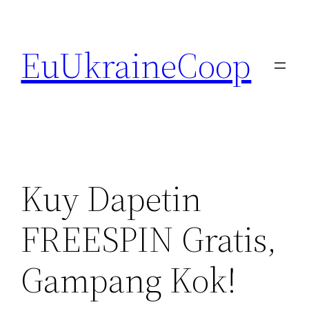
Skip
to
EuUkraineCoop
content
Kuy Dapetin
FREESPIN Gratis,
Gampang Kok!