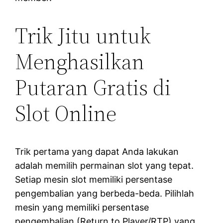
Trik Jitu untuk
Menghasilkan
Putaran Gratis di
Slot Online
Trik pertama yang dapat Anda lakukan
adalah memilih permainan slot yang tepat.
Setiap mesin slot memiliki persentase
pengembalian yang berbeda-beda. Pilihlah
mesin yang memiliki persentase
pengembalian (Return to Player/RTP) yang