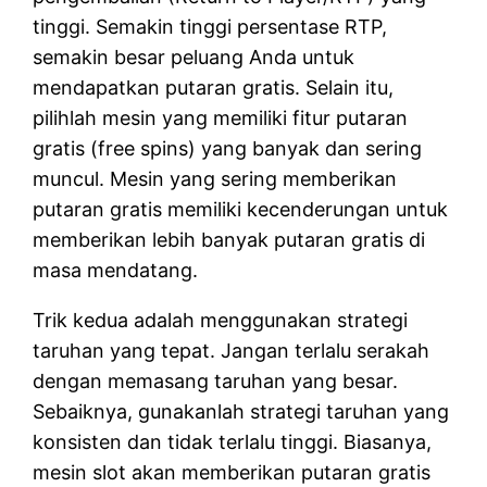
tinggi. Semakin tinggi persentase RTP,
semakin besar peluang Anda untuk
mendapatkan putaran gratis. Selain itu,
pilihlah mesin yang memiliki fitur putaran
gratis (free spins) yang banyak dan sering
muncul. Mesin yang sering memberikan
putaran gratis memiliki kecenderungan untuk
memberikan lebih banyak putaran gratis di
masa mendatang.
Trik kedua adalah menggunakan strategi
taruhan yang tepat. Jangan terlalu serakah
dengan memasang taruhan yang besar.
Sebaiknya, gunakanlah strategi taruhan yang
konsisten dan tidak terlalu tinggi. Biasanya,
mesin slot akan memberikan putaran gratis