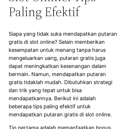
Paling Efektif
Siapa yang tidak suka mendapatkan putaran
gratis di slot online? Selain memberikan
kesempatan untuk menang tanpa harus
mengeluarkan uang, putaran gratis juga
dapat meningkatkan kesenangan dalam
bermain. Namun, mendapatkan putaran
gratis tidaklah mudah. Dibutuhkan strategi
dan trik yang tepat untuk bisa
mendapatkannya. Berikut ini adalah
beberapa tips paling efektif untuk
mendapatkan putaran gratis di slot online.
Tip pertama adalah memanfaatkan bonus