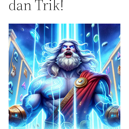
dan Trik!