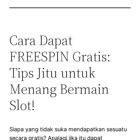
Cara Dapat
FREESPIN Gratis:
Tips Jitu untuk
Menang Bermain
Slot!
Siapa yang tidak suka mendapatkan sesuatu
secara gratis? Apalagi jika itu dapat