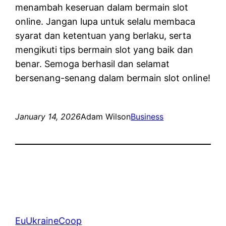
menambah keseruan dalam bermain slot
online. Jangan lupa untuk selalu membaca
syarat dan ketentuan yang berlaku, serta
mengikuti tips bermain slot yang baik dan
benar. Semoga berhasil dan selamat
bersenang-senang dalam bermain slot online!
January 14, 2026
Adam Wilson
Business
EuUkraineCoop