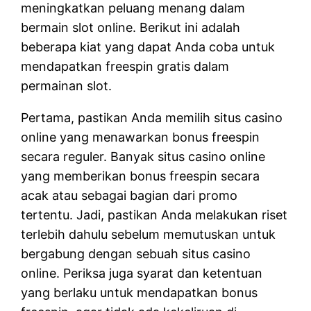
meningkatkan peluang menang dalam
bermain slot online. Berikut ini adalah
beberapa kiat yang dapat Anda coba untuk
mendapatkan freespin gratis dalam
permainan slot.
Pertama, pastikan Anda memilih situs casino
online yang menawarkan bonus freespin
secara reguler. Banyak situs casino online
yang memberikan bonus freespin secara
acak atau sebagai bagian dari promo
tertentu. Jadi, pastikan Anda melakukan riset
terlebih dahulu sebelum memutuskan untuk
bergabung dengan sebuah situs casino
online. Periksa juga syarat dan ketentuan
yang berlaku untuk mendapatkan bonus