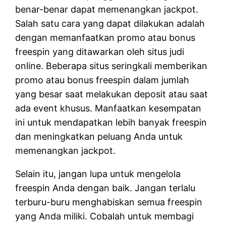
benar-benar dapat memenangkan jackpot.
Salah satu cara yang dapat dilakukan adalah
dengan memanfaatkan promo atau bonus
freespin yang ditawarkan oleh situs judi
online. Beberapa situs seringkali memberikan
promo atau bonus freespin dalam jumlah
yang besar saat melakukan deposit atau saat
ada event khusus. Manfaatkan kesempatan
ini untuk mendapatkan lebih banyak freespin
dan meningkatkan peluang Anda untuk
memenangkan jackpot.
Selain itu, jangan lupa untuk mengelola
freespin Anda dengan baik. Jangan terlalu
terburu-buru menghabiskan semua freespin
yang Anda miliki. Cobalah untuk membagi