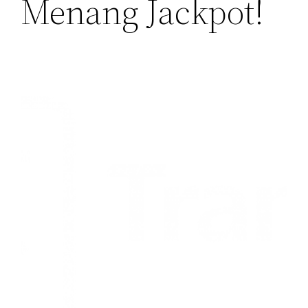
Menang Jackpot!