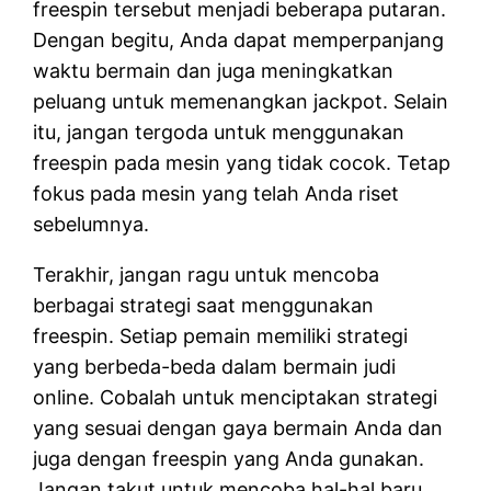
freespin tersebut menjadi beberapa putaran.
Dengan begitu, Anda dapat memperpanjang
waktu bermain dan juga meningkatkan
peluang untuk memenangkan jackpot. Selain
itu, jangan tergoda untuk menggunakan
freespin pada mesin yang tidak cocok. Tetap
fokus pada mesin yang telah Anda riset
sebelumnya.
Terakhir, jangan ragu untuk mencoba
berbagai strategi saat menggunakan
freespin. Setiap pemain memiliki strategi
yang berbeda-beda dalam bermain judi
online. Cobalah untuk menciptakan strategi
yang sesuai dengan gaya bermain Anda dan
juga dengan freespin yang Anda gunakan.
Jangan takut untuk mencoba hal-hal baru